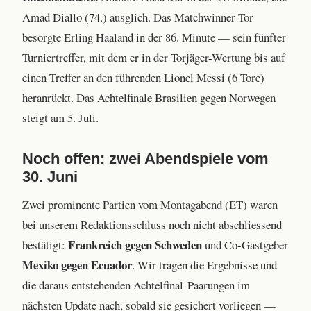
Amad Diallo (74.) ausglich. Das Matchwinner-Tor
besorgte Erling Haaland in der 86. Minute — sein fünfter
Turniertreffer, mit dem er in der Torjäger-Wertung bis auf
einen Treffer an den führenden Lionel Messi (6 Tore)
heranrückt. Das Achtelfinale Brasilien gegen Norwegen
steigt am 5. Juli.
Noch offen: zwei Abendspiele vom
30. Juni
Zwei prominente Partien vom Montagabend (ET) waren
bei unserem Redaktionsschluss noch nicht abschliessend
Frankreich gegen Schweden
bestätigt:
und Co-Gastgeber
Mexiko gegen Ecuador
. Wir tragen die Ergebnisse und
die daraus entstehenden Achtelfinal-Paarungen im
nächsten Update nach, sobald sie gesichert vorliegen —