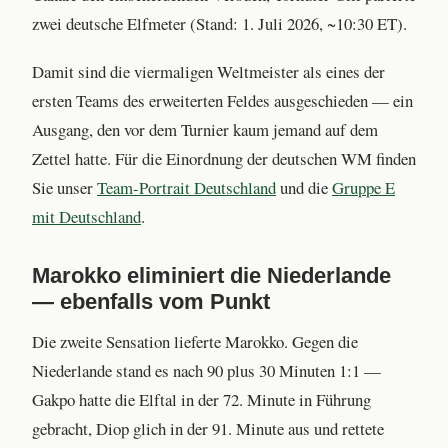
zwei deutsche Elfmeter (Stand: 1. Juli 2026, ~10:30 ET).
Damit sind die viermaligen Weltmeister als eines der
ersten Teams des erweiterten Feldes ausgeschieden — ein
Ausgang, den vor dem Turnier kaum jemand auf dem
Zettel hatte. Für die Einordnung der deutschen WM finden
Sie unser
Team-Portrait Deutschland
und die
Gruppe E
mit Deutschland
.
Marokko eliminiert die Niederlande
— ebenfalls vom Punkt
Die zweite Sensation lieferte Marokko. Gegen die
Niederlande stand es nach 90 plus 30 Minuten 1:1 —
Gakpo hatte die Elftal in der 72. Minute in Führung
gebracht, Diop glich in der 91. Minute aus und rettete