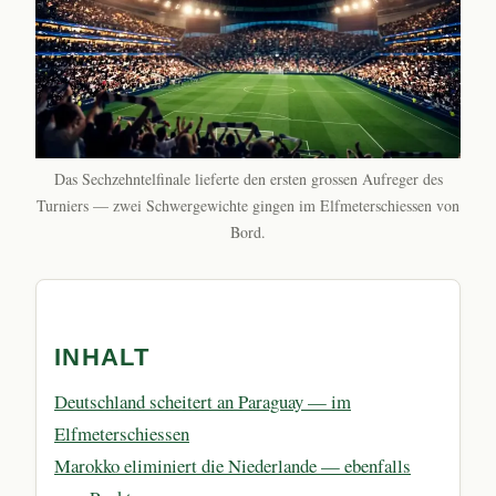
Das Sechzehntelfinale lieferte den ersten grossen Aufreger des
Turniers — zwei Schwergewichte gingen im Elfmeterschiessen von
Bord.
INHALT
Deutschland scheitert an Paraguay — im
Elfmeterschiessen
Marokko eliminiert die Niederlande — ebenfalls