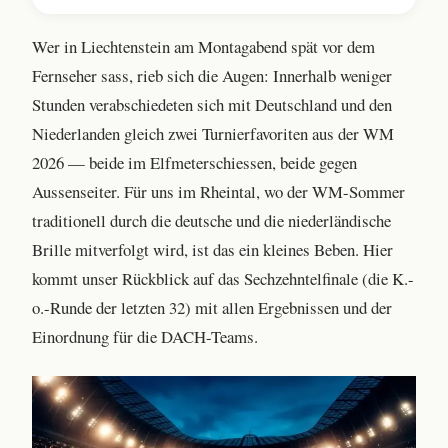
Wer in Liechtenstein am Montagabend spät vor dem
Fernseher sass, rieb sich die Augen: Innerhalb weniger
Stunden verabschiedeten sich mit Deutschland und den
Niederlanden gleich zwei Turnierfavoriten aus der WM
2026 — beide im Elfmeterschiessen, beide gegen
Aussenseiter. Für uns im Rheintal, wo der WM-Sommer
traditionell durch die deutsche und die niederländische
Brille mitverfolgt wird, ist das ein kleines Beben. Hier
kommt unser Rückblick auf das Sechzehntelfinale (die K.-
o.-Runde der letzten 32) mit allen Ergebnissen und der
Einordnung für die DACH-Teams.