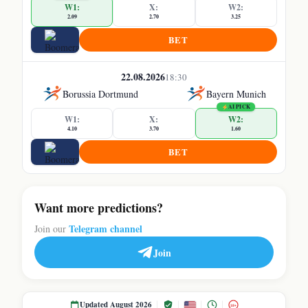
W1:
X:
W2:
2.09
2.70
3.25
BET
22.08.2026
18:30
Borussia Dortmund
Bayern Munich
AI PICK
W1:
X:
W2:
4.10
3.70
1.60
BET
Want more predictions?
Telegram channel
Join our
Join
Updated August 2026
18+