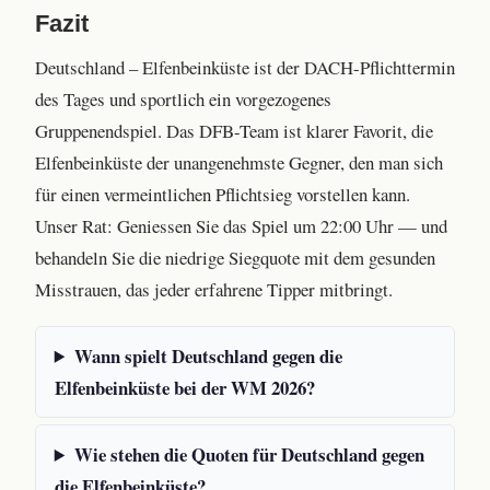
Fazit
Deutschland – Elfenbeinküste ist der DACH-Pflichttermin
des Tages und sportlich ein vorgezogenes
Gruppenendspiel. Das DFB-Team ist klarer Favorit, die
Elfenbeinküste der unangenehmste Gegner, den man sich
für einen vermeintlichen Pflichtsieg vorstellen kann.
Unser Rat: Geniessen Sie das Spiel um 22:00 Uhr — und
behandeln Sie die niedrige Siegquote mit dem gesunden
Misstrauen, das jeder erfahrene Tipper mitbringt.
Wann spielt Deutschland gegen die
Elfenbeinküste bei der WM 2026?
Wie stehen die Quoten für Deutschland gegen
die Elfenbeinküste?