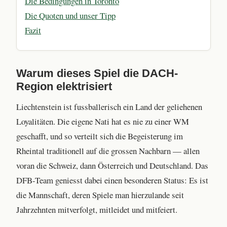
Die Bedingungen in Toronto
Die Quoten und unser Tipp
Fazit
Warum dieses Spiel die DACH-
Region elektrisiert
Liechtenstein ist fussballerisch ein Land der geliehenen
Loyalitäten. Die eigene Nati hat es nie zu einer WM
geschafft, und so verteilt sich die Begeisterung im
Rheintal traditionell auf die grossen Nachbarn — allen
voran die Schweiz, dann Österreich und Deutschland. Das
DFB-Team geniesst dabei einen besonderen Status: Es ist
die Mannschaft, deren Spiele man hierzulande seit
Jahrzehnten mitverfolgt, mitleidet und mitfeiert.