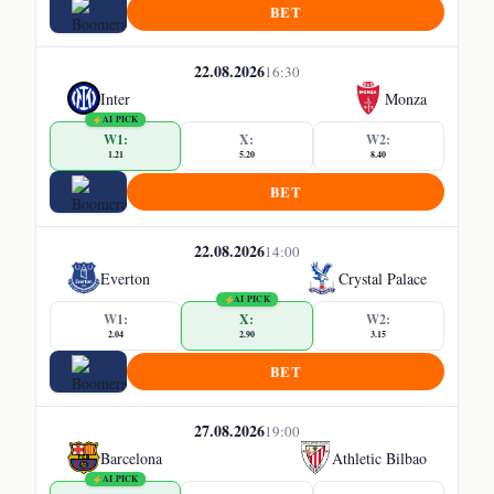
BET
22.08.2026
16:30
Inter
Monza
AI PICK
W1:
X:
W2:
1.21
5.20
8.40
BET
22.08.2026
14:00
Everton
Crystal Palace
AI PICK
W1:
X:
W2:
2.04
2.90
3.15
BET
27.08.2026
19:00
Barcelona
Athletic Bilbao
AI PICK