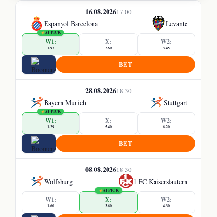
16.08.2026
17:00
Espanyol Barcelona
Levante
AI PICK
W1:
X:
W2:
1.97
2.80
3.45
BET
28.08.2026
18:30
Bayern Munich
Stuttgart
AI PICK
W1:
X:
W2:
1.29
5.40
6.20
BET
08.08.2026
18:30
Wolfsburg
1 FC Kaiserslautern
AI PICK
W1:
X:
W2:
1.60
3.60
4.30