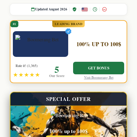
Updated August 2026
18+
#1
LEADING BRAND
100% UP TO 100$
5
Rate it! (1,365)
GET BONUS
★★★★★
Our Score
Visit Boomerang Bet
SPECIAL OFFER
100% up to 100$