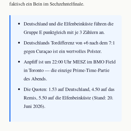
faktisch ein Bein im Sechzehntelfinale.
Deutschland und die Elfenbeinküste führen die
Gruppe E punktgleich mit je 3 Zählern an.
Deutschlands Tordifferenz von +6 nach dem 7:1
gegen Curaçao ist ein wertvolles Polster.
Anpfiff ist um 22:00 Uhr MESZ im BMO Field
in Toronto — die einzige Prime-Time-Partie
des Abends.
Die Quoten: 1.53 auf Deutschland, 4.50 auf das
Remis, 5.50 auf die Elfenbeinküste (Stand: 20.
Juni 2026).