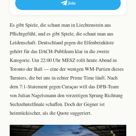
Join
Es gibt Spiele, die schaut man in Liechtenstein aus
Pflichtgefühl, und es gibt Spiele, die schaut man aus
Leidenschaft. Deutschland gegen die Elfenbeinküste
gehört für das DACH-Publikum klar in die zweite
Kategorie. Um 22:00 Uhr MESZ rollt heute Abend in
Toronto der Ball — eine der wenigen WM-Partien dieses
Turniers, die bei uns in echter Prime Time läuft. Nach
dem 7:1-Statement gegen Curaçao will das DFB-Team
von Julian Nagelsmann den vorzeitigen Sprung Richtung
Sechzehntelfinale schaffen. Doch der Gegner ist
heimtückischer, als die Quote suggeriert.