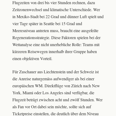
Flugzeiten von drei bis vier Stunden rechnen, dazu
Zeitzonenwechsel und klimatische Unterschiede. Wer
in Mexiko-Stadt bei 22 Grad und dünner Luft spielt und
vier Tage später in Seattle bei 15 Grad und
Meeresniveau antreten muss, braucht eine ausgefeilte
Regenerationsstrategie. Diese Faktoren spielen bei der
Wettanalyse eine nicht unerhebliche Rolle: Teams mit
kürzeren Reisewegen innerhalb ihrer Gruppe haben
einen objektiven Vorteil.
Für Zuschauer aus Liechtenstein und der Schweiz ist
die Anreise naturgemäss aufwendiger als bei einer
europäischen WM. Direktflüge von Zürich nach New
York, Miami oder Los Angeles sind verfügbar, die
Flugzeit beträgt zwischen acht und zwölf Stunden. Wer
als Fan vor Ort dabei sein möchte, sollte sich auf
Ticketpreise einstellen, die deutlich über dem Niveau