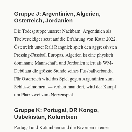
Gruppe J: Argentinien, Algerien,
Österreich, Jordanien
Die Todesgruppe unserer Nachbarn. Argentinien als
Titelverteidiger setzt auf die Erfahrung von Katar 2022,
Österreich unter Ralf Rangnick spielt den aggressivsten
Pressing-Fussball Europas. Algerien ist eine physisch
dominante Mannschaft, und Jordanien feiert als WM-
Debütant die grösste Stunde seines Fussballverbands.
Für Österreich wird das Spiel gegen Argentinien zum
Schlüsselmoment — verliert man dort, wird der Kampf
um Platz zwei zum Nervenspiel.
Gruppe K: Portugal, DR Kongo,
Usbekistan, Kolumbien
Portugal und Kolumbien sind die Favoriten in einer