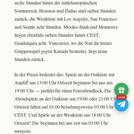
sechs Stunden hinter der mitteleuropäischen
Sommerzeit. Houston und Dallas sind sieben Stunden
zurück, die Westküste mit Los Angeles, San Francisco
und Seattle acht Stunden. Mexiko-Stadt und Monterrey
liegen ebenfalls sieben Stunden hinter CEST,
Guadalajara acht. Vancouver, wo die Nati ihr letztes
Gruppenspiel gegen Kanada bestreitet, liegt neun
Stunden zurück.
In der Praxis bedeutet das: Spiele an der Ostküste mit
Anpfiff um 13:00 Uhr Ortszeit beginnen bei uns um
19:00 Uhr — perfekt für einen Feierabendkick. Die
14:43
Abendspiele an der Ostküste um 19:00 oder 21:00 Uhr
Ortszeit fallen auf 01:00 beziehungsweise 03:00 Uhr
CEST. Und Spiele an der Westküste um 18:00 Uhr
Ortszeit? Die beginnen bei uns erst um 03:00 Uhr
morgens.