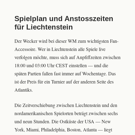
Spielplan und Anstosszeiten
für Liechtenstein
Der Wecker wird bei dieser WM zum wichtigsten Fan-
Accessoire. Wer in Liechtenstein alle Spiele live
verfolgen möchte, muss sich auf Anpfiffzeiten zwischen
18:00 und 03:00 Uhr CEST einstellen — und die
späten Partien fallen fast immer auf Wochentage. Das
ist der Preis für ein Turnier auf der anderen Seite des
Atlantiks.
Die Zeitverschiebung zwischen Liechtenstein und den
nordamerikanischen Spielorten beträgt zwischen sechs
und neun Stunden. Die Ostküste der USA — New
York, Miami, Philadelphia, Boston, Atlanta — liegt