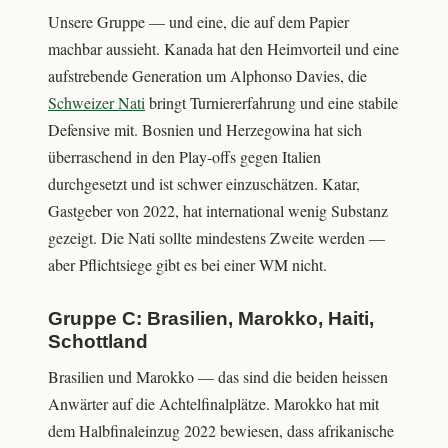
Unsere Gruppe — und eine, die auf dem Papier
machbar aussieht. Kanada hat den Heimvorteil und eine
aufstrebende Generation um Alphonso Davies, die
Schweizer Nati
bringt Turniererfahrung und eine stabile
Defensive mit. Bosnien und Herzegowina hat sich
überraschend in den Play-offs gegen Italien
durchgesetzt und ist schwer einzuschätzen. Katar,
Gastgeber von 2022, hat international wenig Substanz
gezeigt. Die Nati sollte mindestens Zweite werden —
aber Pflichtsiege gibt es bei einer WM nicht.
Gruppe C: Brasilien, Marokko, Haiti,
Schottland
Brasilien und Marokko — das sind die beiden heissen
Anwärter auf die Achtelfinalplätze. Marokko hat mit
dem Halbfinaleinzug 2022 bewiesen, dass afrikanische