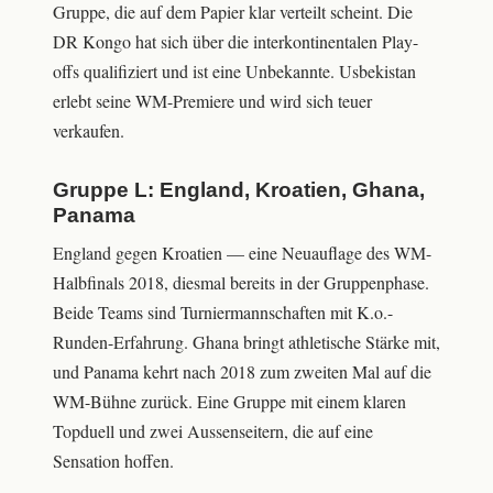
Gruppe, die auf dem Papier klar verteilt scheint. Die
DR Kongo hat sich über die interkontinentalen Play-
offs qualifiziert und ist eine Unbekannte. Usbekistan
erlebt seine WM-Premiere und wird sich teuer
verkaufen.
Gruppe L: England, Kroatien, Ghana,
Panama
England gegen Kroatien — eine Neuauflage des WM-
Halbfinals 2018, diesmal bereits in der Gruppenphase.
Beide Teams sind Turniermannschaften mit K.o.-
Runden-Erfahrung. Ghana bringt athletische Stärke mit,
und Panama kehrt nach 2018 zum zweiten Mal auf die
WM-Bühne zurück. Eine Gruppe mit einem klaren
Topduell und zwei Aussenseitern, die auf eine
Sensation hoffen.