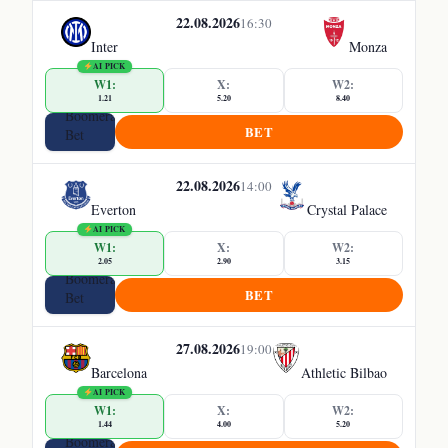
22.08.2026
16:30
Inter
Monza
AI PICK
W1:
X:
W2:
1.21
5.20
8.40
BET
22.08.2026
14:00
Everton
Crystal Palace
AI PICK
W1:
X:
W2:
2.05
2.90
3.15
BET
27.08.2026
19:00
Barcelona
Athletic Bilbao
AI PICK
W1:
X:
W2:
1.44
4.00
5.20