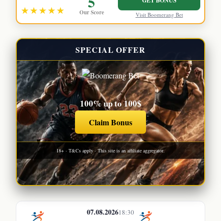
5
GET BONUS
★★★★★
Our Score
Visit Boomerang Bet
SPECIAL OFFER
100% up to 100$
Claim Bonus
18+ · T&Cs apply · This site is an affiliate aggregator.
07.08.2026
18:30