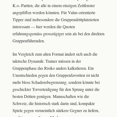
K.o.-Partien, die alle in einem einzigen Zeitfenster
angepfiffen werden könnten. Für Value-orientierte
Tipper sind insbesondere die Gruppendrittplatzierten
interessant — hier werden die Quoten
erfahrungsgemäss grosszügiger sein als bei den direkten
Gruppenführenden.
Im Vergleich zum alten Format ändert sich auch die
taktische Dynamik: Trainer müssen in der
Gruppenphase das Risiko anders kalkulieren. Ein
Unentschieden gegen den Gruppenfavoriten ist nicht
mehr bloss Schadensbegrenzung, sondern könnte bei
geschickter Torverteidigung für den Sprung unter die
besten Dritten genügen. Mannschaften wie die
Schweiz, die historisch stark darin sind, kompakte
Spiele gegen vermeintlich stärkere Gegner zu liefern,