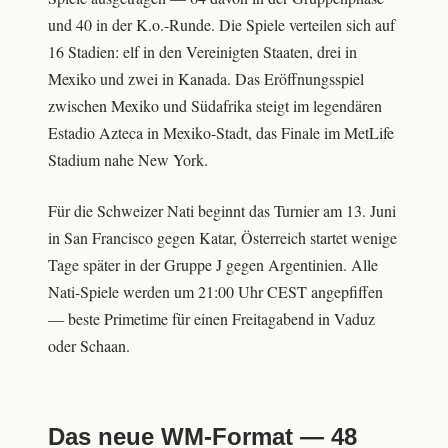
und 40 in der K.o.-Runde. Die Spiele verteilen sich auf
16 Stadien: elf in den Vereinigten Staaten, drei in
Mexiko und zwei in Kanada. Das Eröffnungsspiel
zwischen Mexiko und Südafrika steigt im legendären
Estadio Azteca in Mexiko-Stadt, das Finale im MetLife
Stadium nahe New York.
Für die Schweizer Nati beginnt das Turnier am 13. Juni
in San Francisco gegen Katar, Österreich startet wenige
Tage später in der Gruppe J gegen Argentinien. Alle
Nati-Spiele werden um 21:00 Uhr CEST angepfiffen
— beste Primetime für einen Freitagabend in Vaduz
oder Schaan.
Das neue WM-Format — 48