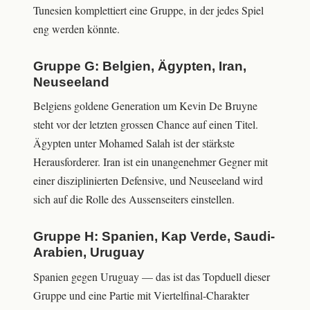
Tunesien komplettiert eine Gruppe, in der jedes Spiel
eng werden könnte.
Gruppe G: Belgien, Ägypten, Iran,
Neuseeland
Belgiens goldene Generation um Kevin De Bruyne
steht vor der letzten grossen Chance auf einen Titel.
Ägypten unter Mohamed Salah ist der stärkste
Herausforderer. Iran ist ein unangenehmer Gegner mit
einer disziplinierten Defensive, und Neuseeland wird
sich auf die Rolle des Aussenseiters einstellen.
Gruppe H: Spanien, Kap Verde, Saudi-
Arabien, Uruguay
Spanien gegen Uruguay — das ist das Topduell dieser
Gruppe und eine Partie mit Viertelfinal-Charakter