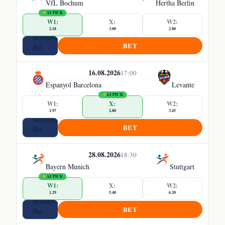
VfL Bochum
Hertha Berlin
AI PICK
W1:
X:
W2:
2.18
3.00
2.80
BET
16.08.2026
17:00
Espanyol Barcelona
Levante
AI PICK
W1:
X:
W2:
1.97
2.80
3.45
BET
28.08.2026
18:30
Bayern Munich
Stuttgart
AI PICK
W1:
X:
W2:
1.29
5.40
6.20
BET