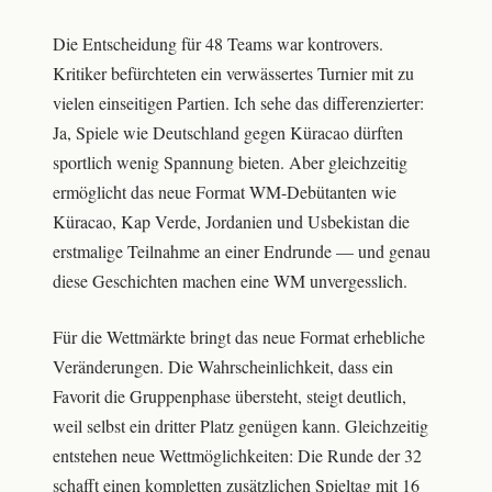
Die Entscheidung für 48 Teams war kontrovers.
Kritiker befürchteten ein verwässertes Turnier mit zu
vielen einseitigen Partien. Ich sehe das differenzierter:
Ja, Spiele wie Deutschland gegen Küracao dürften
sportlich wenig Spannung bieten. Aber gleichzeitig
ermöglicht das neue Format WM-Debütanten wie
Küracao, Kap Verde, Jordanien und Usbekistan die
erstmalige Teilnahme an einer Endrunde — und genau
diese Geschichten machen eine WM unvergesslich.
Für die Wettmärkte bringt das neue Format erhebliche
Veränderungen. Die Wahrscheinlichkeit, dass ein
Favorit die Gruppenphase übersteht, steigt deutlich,
weil selbst ein dritter Platz genügen kann. Gleichzeitig
entstehen neue Wettmöglichkeiten: Die Runde der 32
schafft einen kompletten zusätzlichen Spieltag mit 16