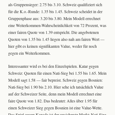
als Gruppensieger: 2.75 bis 3.10. Schweiz qualifiziert sich
für die K.o.-Runde: 1.35 bis 1.45. Schweiz scheidet in der
Gruppenphase aus: 3.20 bis 3.80. Mein Modell errechnet
eine Weiterkommen-Wahrscheinlichkeit von 72 Prozent, was
einer fairen Quote von 1.39 entspricht. Die angebotenen
Quoten von 1.35 bis 1.45 liegen also nah am fairen Wert —
hier gibt es keinen signifikanten Value, weder für noch
gegen ein Weiterkommen.
Interessanter wird es bei den Einzelspielen. Katar gegen
Schweiz: Quoten für einen Nati-Sieg bei 1.55 bis 1.65. Mein
Modell sagt 1.58 — fair bepreist. Schweiz gegen Bosnien:
Nati-Sieg bei 1.90 bis 2.10. Hier sehe ich tatsächlich Value
auf der Schweizer Seite, denn mein Modell errechnet eine
faire Quote von 1.82. Das bedeutet: Alles über 1.95 für
einen Schweizer Sieg gegen Bosnien ist eine Value-Wette.
Das Spiel gegen Kanada ist der unsicherste Markt: Nati-Sieg