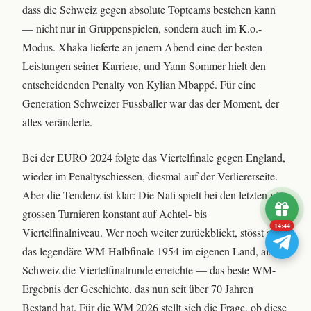
dass die Schweiz gegen absolute Topteams bestehen kann
— nicht nur in Gruppenspielen, sondern auch im K.o.-
Modus. Xhaka lieferte an jenem Abend eine der besten
Leistungen seiner Karriere, und Yann Sommer hielt den
entscheidenden Penalty von Kylian Mbappé. Für eine
Generation Schweizer Fussballer war das der Moment, der
alles veränderte.
Bei der EURO 2024 folgte das Viertelfinale gegen England,
wieder im Penaltyschiessen, diesmal auf der Verliererseite.
Aber die Tendenz ist klar: Die Nati spielt bei den letzten vier
grossen Turnieren konstant auf Achtel- bis
14:43
Viertelfinalniveau. Wer noch weiter zurückblickt, stösst auf
das legendäre WM-Halbfinale 1954 im eigenen Land, als die
Schweiz die Viertelfinalrunde erreichte — das beste WM-
Ergebnis der Geschichte, das nun seit über 70 Jahren
Bestand hat. Für die WM 2026 stellt sich die Frage, ob diese