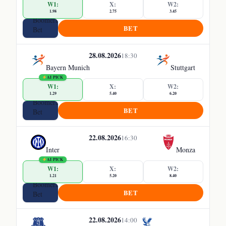
W1:
X:
W2:
1.98
2.75
3.45
BET
28.08.2026
18:30
Bayern Munich
Stuttgart
AI PICK
W1:
X:
W2:
1.29
5.40
6.20
BET
22.08.2026
16:30
Inter
Monza
AI PICK
W1:
X:
W2:
1.21
5.20
8.40
BET
22.08.2026
14:00