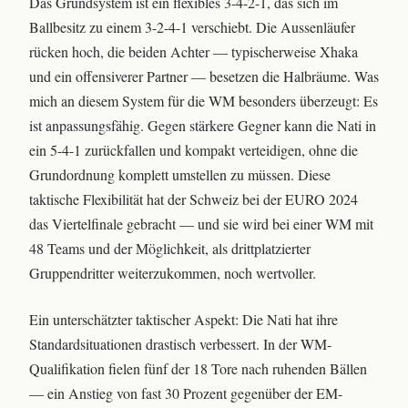
Das Grundsystem ist ein flexibles 3-4-2-1, das sich im
Ballbesitz zu einem 3-2-4-1 verschiebt. Die Aussenläufer
rücken hoch, die beiden Achter — typischerweise Xhaka
und ein offensiverer Partner — besetzen die Halbräume. Was
mich an diesem System für die WM besonders überzeugt: Es
ist anpassungsfähig. Gegen stärkere Gegner kann die Nati in
ein 5-4-1 zurückfallen und kompakt verteidigen, ohne die
Grundordnung komplett umstellen zu müssen. Diese
taktische Flexibilität hat der Schweiz bei der EURO 2024
das Viertelfinale gebracht — und sie wird bei einer WM mit
48 Teams und der Möglichkeit, als drittplatzierter
Gruppendritter weiterzukommen, noch wertvoller.
Ein unterschätzter taktischer Aspekt: Die Nati hat ihre
Standardsituationen drastisch verbessert. In der WM-
Qualifikation fielen fünf der 18 Tore nach ruhenden Bällen
— ein Anstieg von fast 30 Prozent gegenüber der EM-