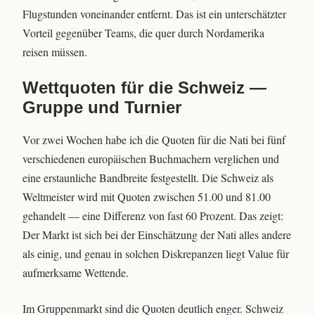
Flugstunden voneinander entfernt. Das ist ein unterschätzter
Vorteil gegenüber Teams, die quer durch Nordamerika
reisen müssen.
Wettquoten für die Schweiz —
Gruppe und Turnier
Vor zwei Wochen habe ich die Quoten für die Nati bei fünf
verschiedenen europäischen Buchmachern verglichen und
eine erstaunliche Bandbreite festgestellt. Die Schweiz als
Weltmeister wird mit Quoten zwischen 51.00 und 81.00
gehandelt — eine Differenz von fast 60 Prozent. Das zeigt:
Der Markt ist sich bei der Einschätzung der Nati alles andere
als einig, und genau in solchen Diskrepanzen liegt Value für
aufmerksame Wettende.
Im Gruppenmarkt sind die Quoten deutlich enger. Schweiz