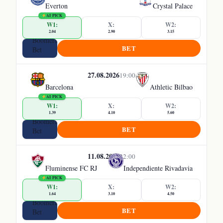
Everton
Crystal Palace
AI PICK
W1:
X:
W2:
2.04
2.90
3.15
BET
27.08.2026
19:00
Barcelona
Athletic Bilbao
AI PICK
W1:
X:
W2:
1.39
4.10
5.60
BET
11.08.2026
22:00
Fluminense FC RJ
Independiente Rivadavia
AI PICK
W1:
X:
W2:
1.64
3.10
4.50
BET