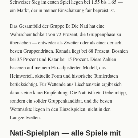
Schweizer Sieg im ersten Spiel liegen bei 1.55 bis 1.65 —
ein Markt, der in meiner Einschätzung fair bepreist ist.
Das Gesamtbild der Gruppe B: Die Nati hat eine
Wahrscheinlichkeit von 72 Prozent, die Gruppenphase zu
überstehen — entweder als Zweiter oder als einer der acht
besten Gruppendritten. Kanada liegt bei 68 Prozent, Bosnien
bei 35 Prozent und Katar bei 15 Prozent. Diese Zahlen
basieren auf meinem Elo-adjustierten Modell, das
Heimvorteil, aktuelle Form und historische Turnierdaten
berücksichtigt. Für Wettende aus Liechtenstein ergibt sich
daraus eine klare Empfehlung: Die Nati ist kein Geheimtipp,
sondern ein solider Gruppenkandidat, und die besten
Wettmärkte liegen in den Einzelspielen, nicht in den
Langzeitwetten.
Nati-Spielplan — alle Spiele mit