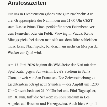
Anstosszeiten
Für uns in Liechtenstein gibt es eine gute Nachricht: Alle
drei Gruppenspiele der Nati finden um 21:00 Uhr CEST
statt. Das ist Prime Time, perfekt für einen Feierabend vor
dem Fernseher oder ein Public Viewing in Vaduz. Keine
Mittagsspiele, bei denen man sich aus dem Büro schleichen
muss, keine Nachtspiele, bei denen am nächsten Morgen der
Wecker zur Qual wird.
Am 13. Juni 2026 beginnt die WM-Reise der Nati mit dem
Spiel Katar gegen Schweiz im Levi’s Stadium in Santa
Clara, unweit von San Francisco. Die Zeitverschiebung zu
Liechtenstein beträgt neun Stunden — der Anpfiff um 12:00
Uhr Ortszeit bedeutet 21:00 Uhr bei uns. Fünf Tage später,
am 18. Juni, trifft die Schweiz im SoFi Stadium in Los
Angeles auf Bosnien und Herzegowina. Auch hier: Anpfiff