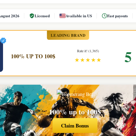
August 2026
Licensed
Available in US
Fast payouts
LEADING BRAND
5
Rate it! (1,365)
100% UP TO 100$
★★★★★
100% up to 100$
Claim Bonus