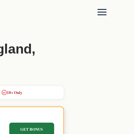
gland,
18+ Only
18+
GET BONUS