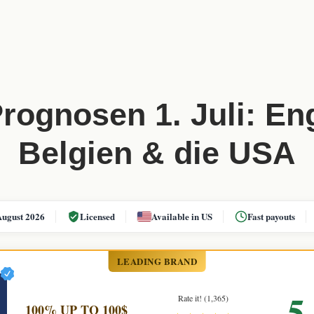
ognosen 1. Juli: En
Belgien & die USA
August 2026
Licensed
Available in US
Fast payouts
LEADING BRAND
5
Rate it! (1,365)
100% UP TO 100$