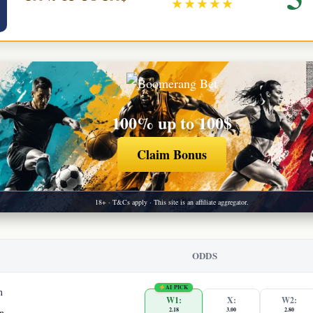
★★★★★
100% up to 100$
Claim Bonus
18+ · T&Cs apply · This site is an affiliate aggregator.
ODDS
AI PICK
m
W1:
X:
W2:
2.18
3.00
2.80
in