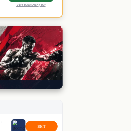
Visit Boomerang Bet
BET