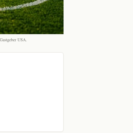
o-Gastgeber USA.