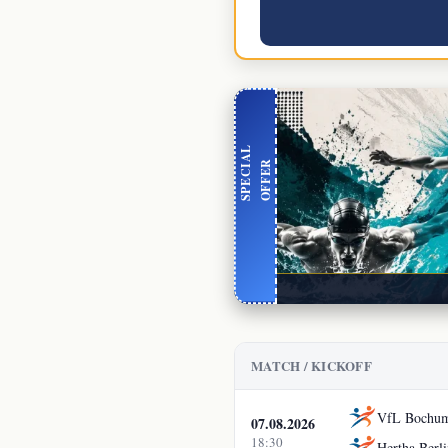
S
P
E
C
I
A
L
O
F
F
E
R
MATCH / KICKOFF
VfL Bochu
07.08.2026
18:30
Hertha Berl