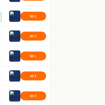
BET
BET
BET
BET
BET