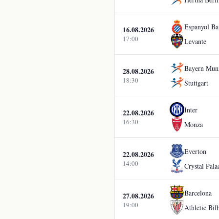
Espanyol Ba
16.08.2026
17:00
Levante
Bayern Mun
28.08.2026
18:30
Stuttgart
Inter
22.08.2026
16:30
Monza
Everton
22.08.2026
14:00
Crystal Pala
Barcelona
27.08.2026
19:00
Athletic Bil