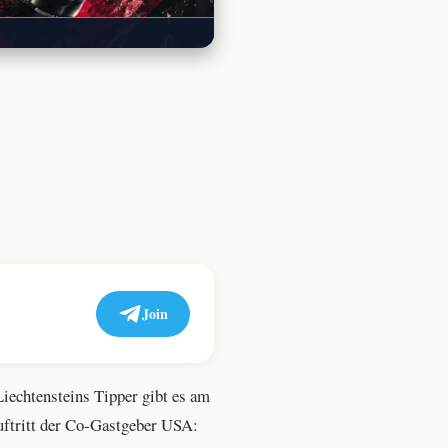
Join
iechtensteins Tipper gibt es am
uftritt der Co-Gastgeber USA: