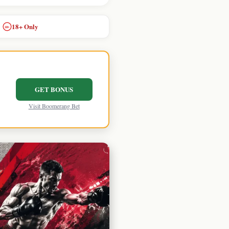
18+ Only
18+
GET BONUS
Visit Boomerang Bet