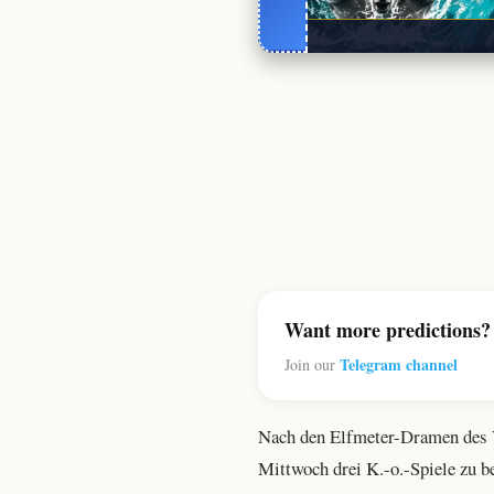
Want more predictions?
Telegram channel
Join our
Nach den Elfmeter-Dramen des Vo
Mittwoch drei K.-o.-Spiele zu 