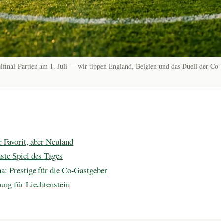
lfinal-Partien am 1. Juli — wir tippen England, Belgien und das Duell der C
 Favorit, aber Neuland
nste Spiel des Tages
: Prestige für die Co-Gastgeber
ung für Liechtenstein